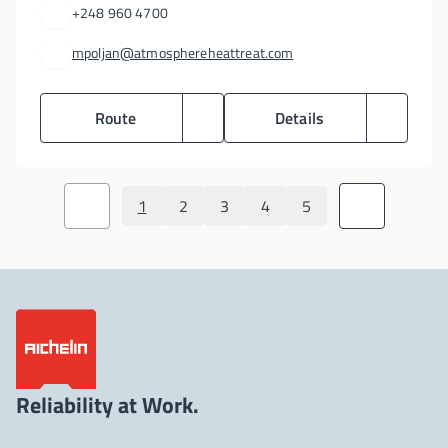
+248 960 4700
mpoljan@atmosphereheattreat.com
Route
Details
1
2
3
4
5
Reliability at Work.