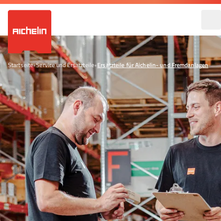
Startseite
•
Service und Ersatzteile
•
Ersatzteile für Aichelin- und Fremdanlagen