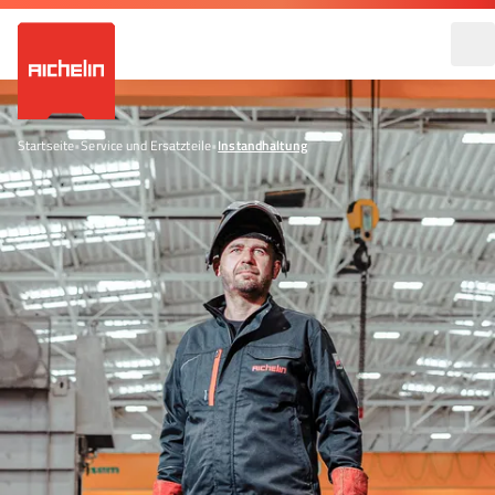
Startseite
•
Service und Ersatzteile
•
Instandhaltung