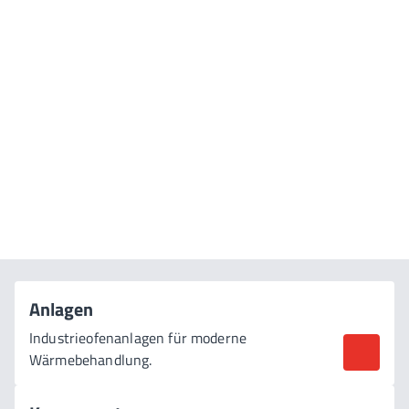
RELIABILITY AT WORK SINCE 1868
Die Zukunft der
Wärmebehandlung
gestalten
Anlagen
Industrieofenanlagen für moderne
Wärmebehandlung.