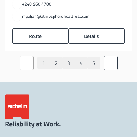
+248 960 4700
mpoljan@atmosphereheattreat.com
Route
Details
1
2
3
4
5
Reliability at Work.