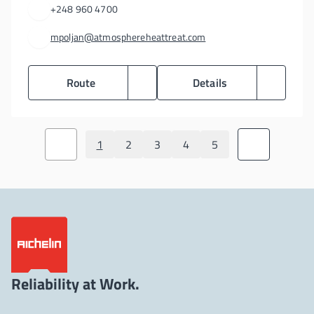
+248 960 4700
mpoljan@atmosphereheattreat.com
Route
Details
1
2
3
4
5
Reliability at Work.