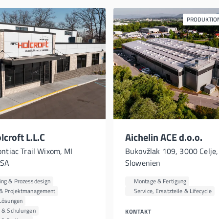
PRODUKTIO
croft L.L.C
Aichelin ACE d.o.o.
ntiac Trail Wixom, MI
Bukovžlak 109, 3000 Celje,
USA
Slowenien
ing & Prozessdesign
Montage & Fertigung
 & Projektmanagement
Service, Ersatzteile & Lifecycle
 Lösungen
s & Schulungen
KONTAKT