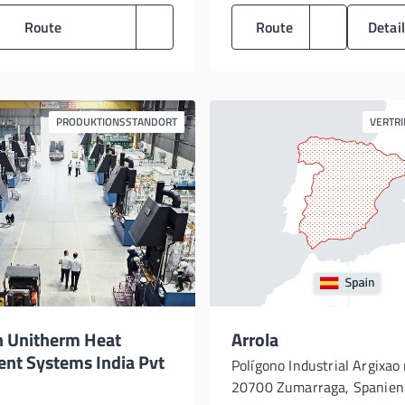
Route
Route
Detai
PRODUKTIONSSTANDORT
VERTR
n Unitherm Heat
Arrola
nt Systems India Pvt
Polígono Industrial Argixao 
20700 Zumarraga, Spanien