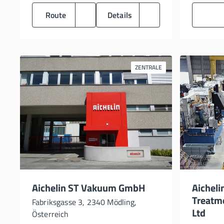
Route
Details
ZENTRALE
Aichelin ST Vakuum GmbH
Aicheli
Treatme
Fabriksgasse 3, 2340 Mödling,
Ltd
Österreich