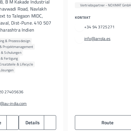
8, B M Kakade Industrial
Vertriebspartner - NOXMAT Gmb
dhavwadi Road, Navlakh
xt to Talegaon MIDC,
KONTAKT
aval, Dist-Pune. 410 507
+34 94 3725271
harashtra Indien
info@arrola.es
ing & Prozessdesign
 & Projektmanagement
s & Schulungen
& Fertigung
Ersatzteile & Lifecycle
 Lösungen
20 27405636
s@au-india.com
e
Details
Route