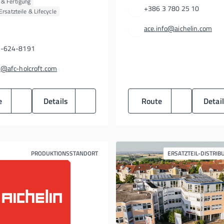
& Fertigung
+386 3 780 25 10
Ersatzteile & Lifecycle
ace.info@aichelin.com
-624-8191
s@afc-holcroft.com
e
Details
Route
Detai
PRODUKTIONSSTANDORT
ERSATZTEIL-DISTRIB