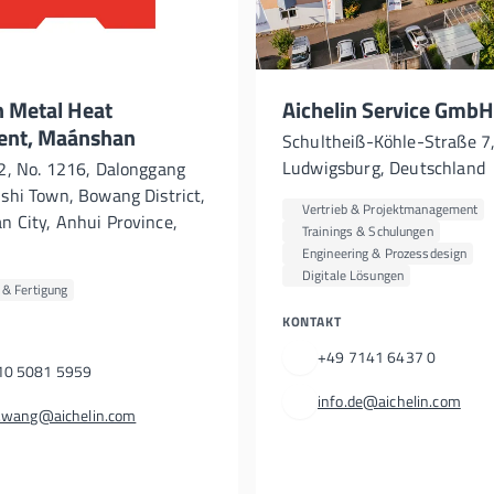
n Metal Heat
Aichelin Service GmbH
ent, Maánshan
Schultheiß-Köhle-Straße 7
Ludwigsburg, Deutschland
 2, No. 1216, Dalonggang
nshi Town, Bowang District,
Vertrieb & Projektmanagement
n City, Anhui Province,
Trainings & Schulungen
Engineering & Prozessdesign
Digitale Lösungen
& Fertigung
KONTAKT
+49 7141 6437 0
10 5081 5959
info.de@aichelin.com
li.wang@aichelin.com