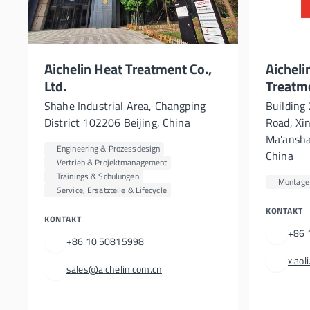
Aichelin Heat Treatment Co.,
Aicheli
Ltd.
Treatm
Shahe Industrial Area, Changping
Building
District 102206 Beijing, China
Road, Xi
Ma'ansha
Engineering & Prozessdesign
China
Vertrieb & Projektmanagement
Trainings & Schulungen
Montage 
Service, Ersatzteile & Lifecycle
KONTAKT
KONTAKT
+86 
+86 10 50815998
xiao
sales@aichelin.com.cn