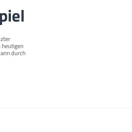
piel
zter
n heutigen
kann durch