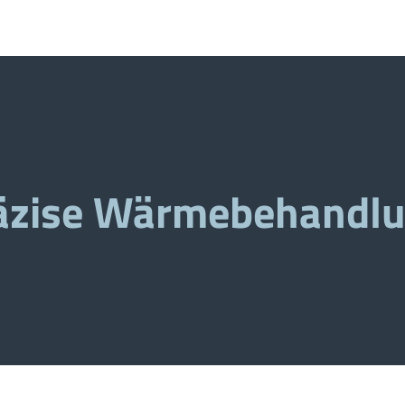
äzise Wärmebehandl