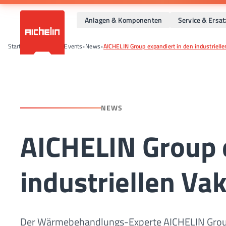
Anlagen & Komponenten
Service & Ersat
Startseite
•
News und Events
•
News
•
AICHELIN Group expandiert in den industriel
NEWS
AICHELIN Group 
industriellen V
Der Wärmebehandlungs-Experte AICHELIN Group