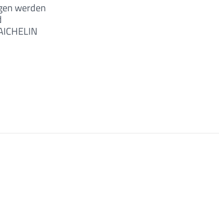
ngen werden
d
 AICHELIN