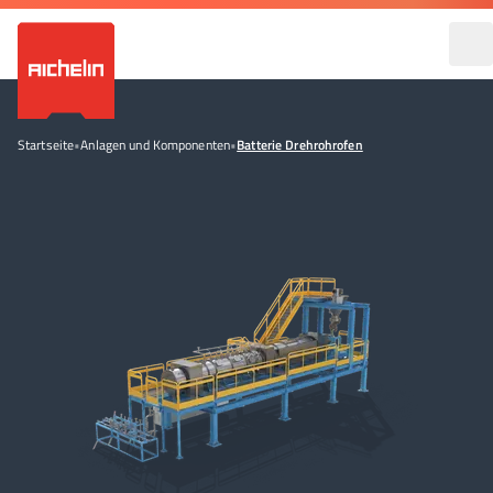
Startseite
•
Anlagen und Komponenten
•
Batterie Drehrohrofen