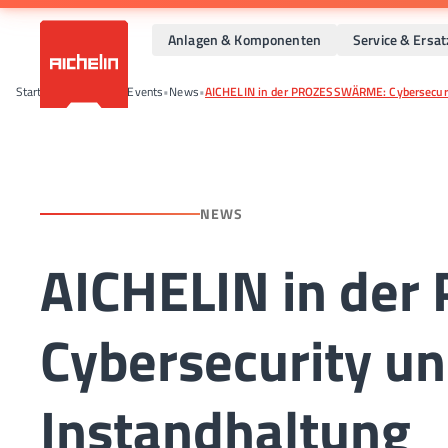
Anlagen & Komponenten
Service & Ersat
Startseite
•
News und Events
•
News
•
AICHELIN in der PROZESSWÄRME: Cybersecuri
NEWS
AICHELIN in de
Cybersecurity u
Instandhaltung