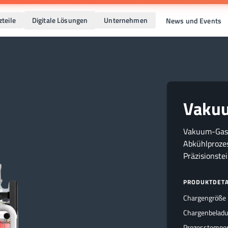
zteile
Digitale Lösungen
Unternehmen
News und Events
Vaku
Vakuum-Gasab
Abkühlprozes
Präzisionstei
PRODUKTDETA
Chargengröße
Chargenbelad
Prozesstempe