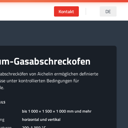
Kontakt
DE
um-Gasabschreckofen
schrecköfen von Aichelin ermöglichen definierte
se unter kontrollierten Bedingungen für
le.
ILS
bis 1 000 × 1 500 × 1 000 mm und mehr
ung
horizontal und vertikal
raturen
200-1.350 °C