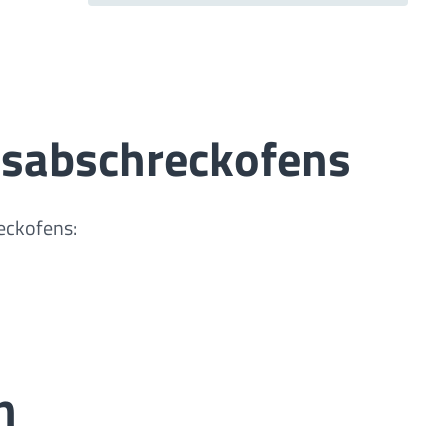
asabschreckofens
eckofens:
n